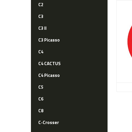
C2
C3
C3 II
C3 Picasso
C4
C4 CACTUS
C4 Picasso
C5
C6
C8
C-Crosser