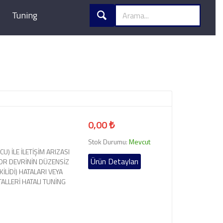
Tuning
0,00 ₺
Stok Durumu:
Mevcut
U) İLE İLETİŞİM ARIZASI
Ürün Detayları
OR DEVRİNİN DÜZENSİZ
LİDİ) HATALARI VEYA
TALLERİ HATALI TUNİNG