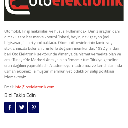
Otomobil, Tır, iş makinaları ve hususi kullanımdaki Deniz araçları dahil
olmak üzere her marka kontrol ünitesi, beyin, navigasyon (yol
bilgisayarı) tamiri yapılmaktadır. Otomobil beyinlerinin tamiri veya
stoklarımızda bulunan ürünlerle değişimi mümkündür. 1992 yılından
beri Oto Elektronik sektöründe Almanya’da hizmet vermekte olan ve
artık Türkiye’de Merkezi Antalya olan firmamız tüm Türkiye geneline
ürün dağıtımı yapmaktadır. Akademisyen kadromuz ve kendi alanında
uzman ekibimiz ile müşteri memnuniyeti odaklı bir satış politikası
izlemekteyiz..
Email:
info@ccelektronik.com
Bizi Takip Edin