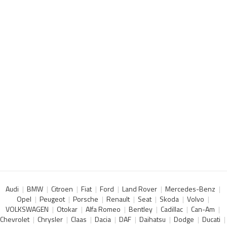
Audi
BMW
Citroen
Fiat
Ford
Land Rover
Mercedes-Benz
Opel
Peugeot
Porsche
Renault
Seat
Skoda
Volvo
VOLKSWAGEN
Otokar
Alfa Romeo
Bentley
Cadillac
Can-Am
Chevrolet
Chrysler
Claas
Dacia
DAF
Daihatsu
Dodge
Ducati