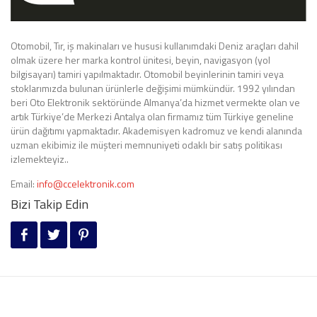
Otomobil, Tır, iş makinaları ve hususi kullanımdaki Deniz araçları dahil
olmak üzere her marka kontrol ünitesi, beyin, navigasyon (yol
bilgisayarı) tamiri yapılmaktadır. Otomobil beyinlerinin tamiri veya
stoklarımızda bulunan ürünlerle değişimi mümkündür. 1992 yılından
beri Oto Elektronik sektöründe Almanya’da hizmet vermekte olan ve
artık Türkiye’de Merkezi Antalya olan firmamız tüm Türkiye geneline
ürün dağıtımı yapmaktadır. Akademisyen kadromuz ve kendi alanında
uzman ekibimiz ile müşteri memnuniyeti odaklı bir satış politikası
izlemekteyiz..
Email:
info@ccelektronik.com
Bizi Takip Edin