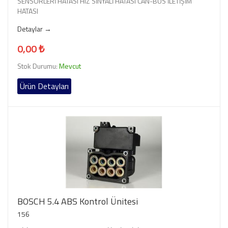
SENSÖRLERİ HATASI HIZ SİNYALİ HATASI CAN-BUS İLETİŞİM
HATASI
Detaylar →
0,00 ₺
Stok Durumu:
Mevcut
Ürün Detayları
BOSCH 5.4 ABS Kontrol Ünitesi
156