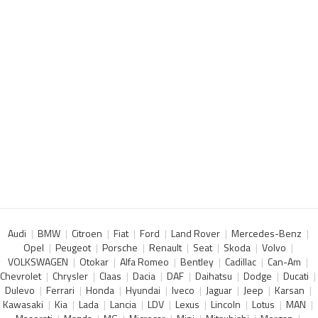
Audi
BMW
Citroen
Fiat
Ford
Land Rover
Mercedes-Benz
Opel
Peugeot
Porsche
Renault
Seat
Skoda
Volvo
VOLKSWAGEN
Otokar
Alfa Romeo
Bentley
Cadillac
Can-Am
Chevrolet
Chrysler
Claas
Dacia
DAF
Daihatsu
Dodge
Ducati
Dulevo
Ferrari
Honda
Hyundai
Iveco
Jaguar
Jeep
Karsan
Kawasaki
Kia
Lada
Lancia
LDV
Lexus
Lincoln
Lotus
MAN