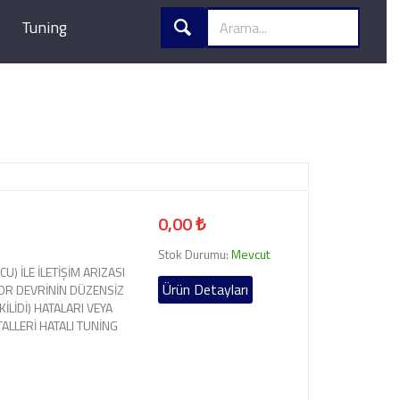
Tuning
0,00 ₺
Stok Durumu:
Mevcut
U) İLE İLETİŞİM ARIZASI
Ürün Detayları
OR DEVRİNİN DÜZENSİZ
LİDİ) HATALARI VEYA
TALLERİ HATALI TUNİNG