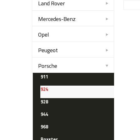
Land Rover
Mercedes-Benz
Opel
Peugeot
Porsche
911
924
928
944
968
Boxster