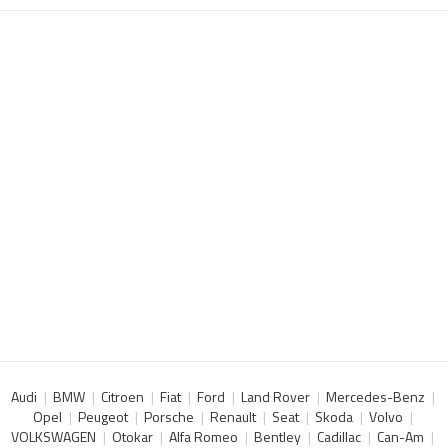
Audi
BMW
Citroen
Fiat
Ford
Land Rover
Mercedes-Benz
Opel
Peugeot
Porsche
Renault
Seat
Skoda
Volvo
VOLKSWAGEN
Otokar
Alfa Romeo
Bentley
Cadillac
Can-Am