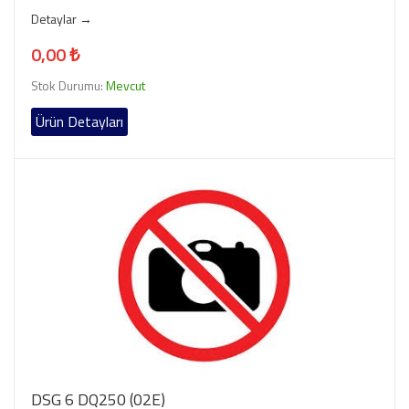
Detaylar →
0,00 ₺
Stok Durumu:
Mevcut
Ürün Detayları
DSG 6 DQ250 (02E)