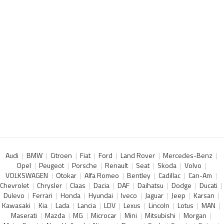
Audi
BMW
Citroen
Fiat
Ford
Land Rover
Mercedes-Benz
Opel
Peugeot
Porsche
Renault
Seat
Skoda
Volvo
VOLKSWAGEN
Otokar
Alfa Romeo
Bentley
Cadillac
Can-Am
Chevrolet
Chrysler
Claas
Dacia
DAF
Daihatsu
Dodge
Ducati
Dulevo
Ferrari
Honda
Hyundai
Iveco
Jaguar
Jeep
Karsan
Kawasaki
Kia
Lada
Lancia
LDV
Lexus
Lincoln
Lotus
MAN
Maserati
Mazda
MG
Microcar
Mini
Mitsubishi
Morgan