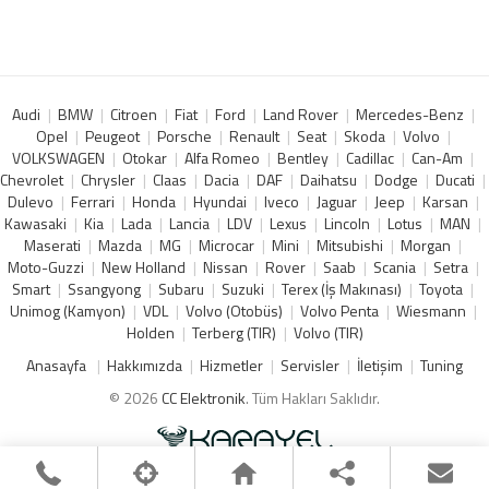
Audi
BMW
Citroen
Fiat
Ford
Land Rover
Mercedes-Benz
Opel
Peugeot
Porsche
Renault
Seat
Skoda
Volvo
VOLKSWAGEN
Otokar
Alfa Romeo
Bentley
Cadillac
Can-Am
Chevrolet
Chrysler
Claas
Dacia
DAF
Daihatsu
Dodge
Ducati
Dulevo
Ferrari
Honda
Hyundai
Iveco
Jaguar
Jeep
Karsan
Kawasaki
Kia
Lada
Lancia
LDV
Lexus
Lincoln
Lotus
MAN
Maserati
Mazda
MG
Microcar
Mini
Mitsubishi
Morgan
Moto-Guzzi
New Holland
Nissan
Rover
Saab
Scania
Setra
Smart
Ssangyong
Subaru
Suzuki
Terex (İş Makınası)
Toyota
Unimog (Kamyon)
VDL
Volvo (Otobüs)
Volvo Penta
Wiesmann
Holden
Terberg (TIR)
Volvo (TIR)
Anasayfa
Hakkımızda
Hizmetler
Servisler
İletişim
Tuning
© 2026
CC Elektronik
. Tüm Hakları Saklıdır.