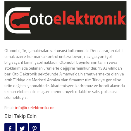
Otomobil, Tır, iş makinaları ve hususi kullanımdaki Deniz araçları dahil
olmak üzere her marka kontrol ünitesi, beyin, navigasyon (yol
bilgisayarı) tamiri yapılmaktadır. Otomobil beyinlerinin tamiri veya
stoklarımızda bulunan ürünlerle değişimi mümkündür. 1992 yılından
beri Oto Elektronik sektöründe Almanya’da hizmet vermekte olan ve
artık Türkiye’de Merkezi Antalya olan firmamız tüm Türkiye geneline
ürün dağıtımı yapmaktadır. Akademisyen kadromuz ve kendi alanında
uzman ekibimiz ile müşteri memnuniyeti odaklı bir satış politikası
izlemekteyiz..
Email:
info@ccelektronik.com
Bizi Takip Edin